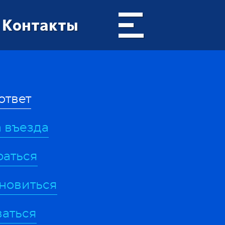
Контакты
ответ
 въезда
раться
ановиться
ваться