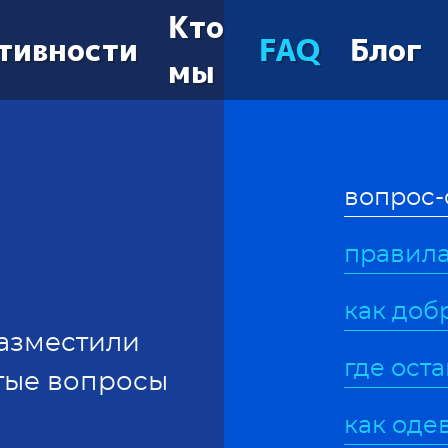
Кто
тивности
FAQ
Блог
мы
вопрос-
правила
как доб
разместили
где ост
стые вопросы
как оде