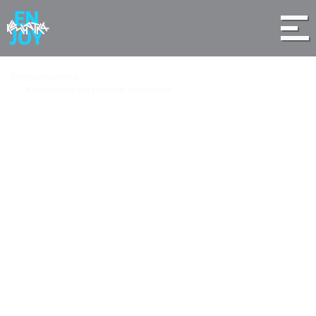
Enjoykamchatka
Карымшинские горячие источники
Карымшинские
горячие источники